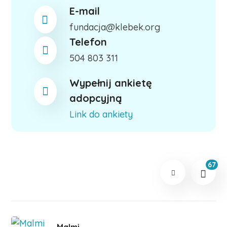
E-mail
fundacja@klebek.org
Telefon
504 803 311
Wypełnij ankietę
adopcyjną
Link do ankiety
67
Malmi