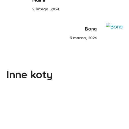
9 lutego, 2024
Bona
3 marca, 2024
Różyczka
Inne koty
Darek
#Kotka
#Szukają domu
Cynamon
#Kocur
#Kot na Plus
#Szukają domu
#Kocur
#Szukają domu